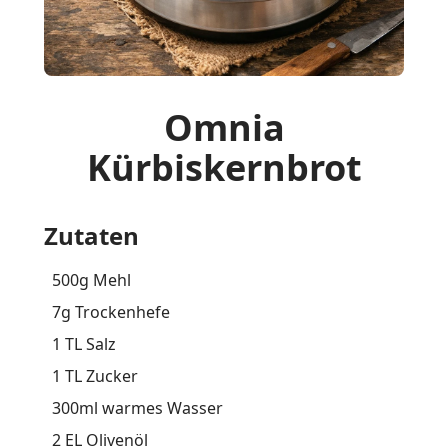
Omnia
Kürbiskernbrot
Zutaten
500g Mehl
7g Trockenhefe
1 TL Salz
1 TL Zucker
300ml warmes Wasser
2 EL Olivenöl