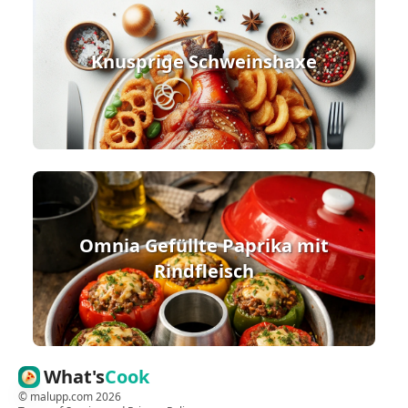
Knusprige Schweinshaxe
Omnia Gefüllte Paprika mit
Rindfleisch
What's
Cook
©
malupp.com
2026