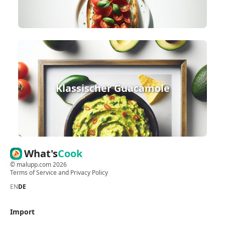
Klassischer Guacamole
What's
Cook
©
malupp.com
2026
Terms of Service
and
Privacy Policy
EN
DE
Import