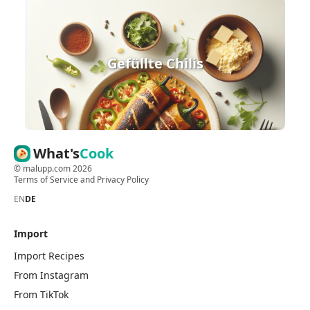
Gefüllte Chilis
What's
Cook
©
malupp.com
2026
Terms of Service
and
Privacy Policy
EN
DE
Import
Import Recipes
From Instagram
From TikTok