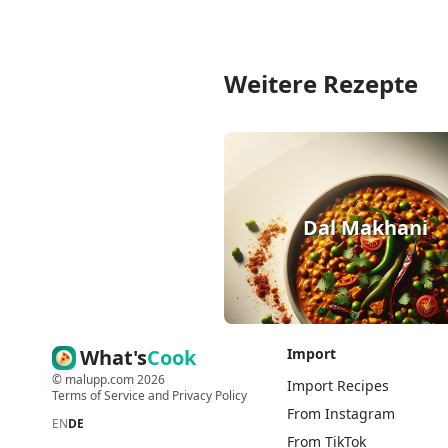
Weitere Rezepte
Dal Makhani
What's
Cook
Import
©
malupp.com
2026
Import Recipes
Terms of Service
and
Privacy Policy
From Instagram
EN
DE
From TikTok