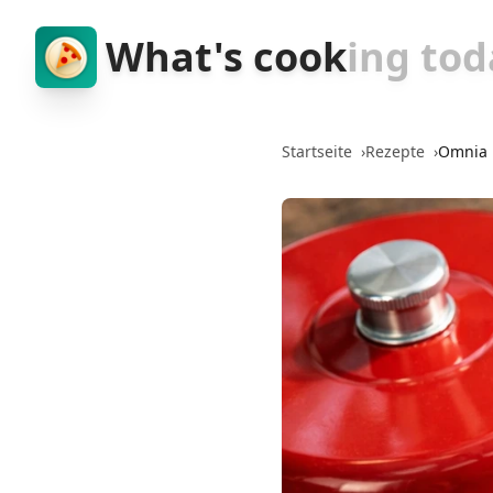
What's cook
ing tod
Startseite
›
Rezepte
›
Omnia 