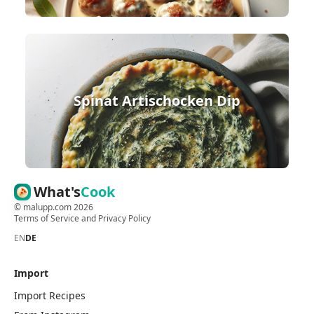
Spinat Artischocken Dip
What's
Cook
©
malupp.com
2026
Terms of Service
and
Privacy Policy
EN
DE
Import
Import Recipes