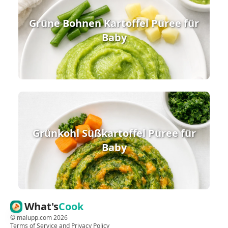
Grüne Bohnen Kartoffel Püree für
Baby
Grünkohl Süßkartoffel Püree für
Baby
What's
Cook
©
malupp.com
2026
Terms of Service
and
Privacy Policy