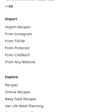
EN
DE
Import
Import Recipes
From Instagram
From TikTok
From Pinterest
From Chefkoch
From Any Website
Explore
Recipes
Omnia Recipes
Baby Food Recipes
Van Life Meal Planning