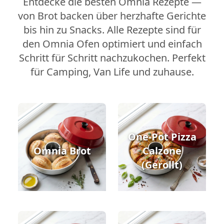
Entdecke die besten Omnia Rezepte —
von Brot backen über herzhafte Gerichte
bis hin zu Snacks. Alle Rezepte sind für
den Omnia Ofen optimiert und einfach
Schritt für Schritt nachzukochen. Perfekt
für Camping, Van Life und zuhause.
One-Pot Pizza
Omnia Brot
Calzone
(Gerollt)